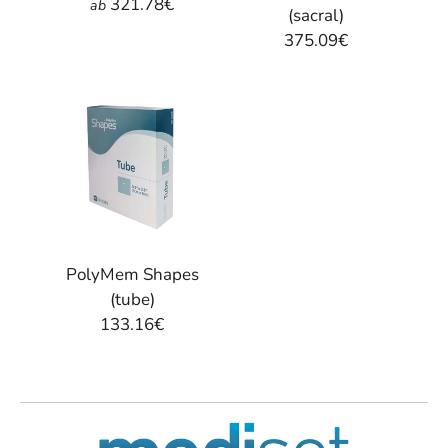
321.78€
ab
(sacral)
375.09€
PolyMem Shapes
(tube)
133.16€