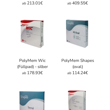
213.01€
409.55€
ab
ab
PolyMem Wic
PolyMem Shapes
(Füllpad) - silber
(oval)
178.93€
114.24€
ab
ab