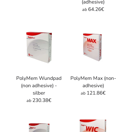
(adhesive)
64.26€
ab
PolyMem Wundpad
PolyMem Max (non-
(non adhesive) -
adhesive)
silber
121.86€
ab
230.38€
ab