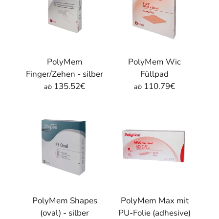
PolyMem
PolyMem Wic
Finger/Zehen - silber
Füllpad
135.52€
110.79€
ab
ab
PolyMem Shapes
PolyMem Max mit
(oval) - silber
PU-Folie (adhesive)