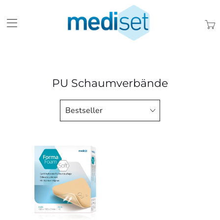
Trans
missi
de.lay
PU Schaumverbände